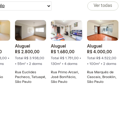
Ver todas
Aluguel
Aluguel
Aluguel
0
R$ 2.800,00
R$ 1.680,00
R$ 4.000,00
8,00 •
Total R$ 3.938,00
Total R$ 1.751,00 •
Total R$ 4.522,00
rms
• 55m² • 2 dorms
130m² • 4 dorms
• 100m² • 2 dorms
Rua Euclides
Rua Primo Arcari,
Rua Marquês de
ão
Pacheco, Tatuapé,
José Bonifácio,
Cascais, Brooklin,
São Paulo
São Paulo
São Paulo