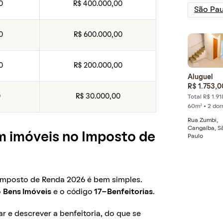
0
R$ 400.000,00
0
R$ 600.000,00
0
R$ 200.000,00
Aluguel
R$ 1.753,0
0
R$ 30.000,00
Total R$ 1.91
60m² • 2 do
Rua Zumbi,
Cangaíba, S
m imóveis no Imposto de
Paulo
 Imposto de Renda 2026 é bem simples.
o
Bens Imóveis
e o código
17-Benfeitorias
.
ar e descrever a benfeitoria, do que se