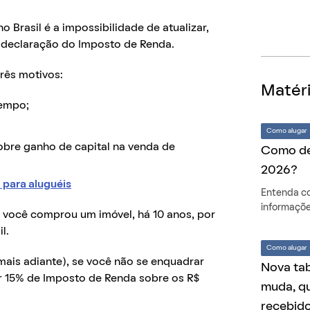
Brasil é a impossibilidade de atualizar,
 declaração do Imposto de Renda.
rês motivos:
Matéri
tempo;
Como alugar
obre ganho de capital na venda de
Como dec
2026?
 para aluguéis
Entenda co
informaçõe
 você comprou um imóvel, há 10 anos, por
l.
Como alugar
ais adiante), se você não se enquadrar
Nova tab
ar 15% de Imposto de Renda sobre os R$
muda, qu
recebid