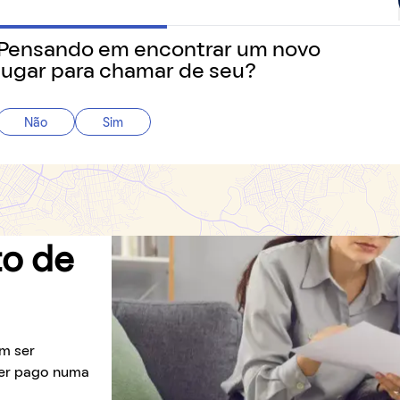
Dados & Índices
Guia de Cidades
Gu
Pensando em encontrar um novo
 precisa saber sobre o jeito mais fácil de alugar e morar.
lugar para chamar de seu?
Não
Sim
torias
to de
m ser
 ser pago numa