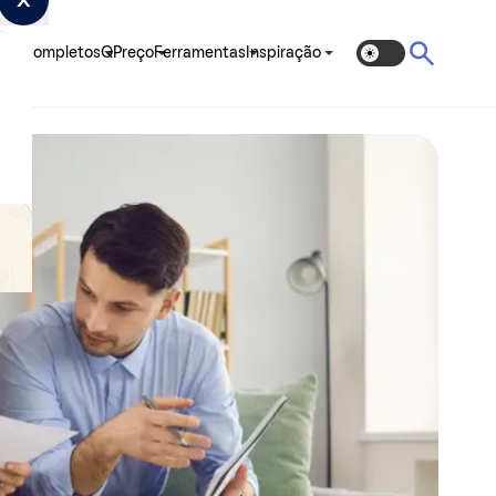
ias Completos
QPreço
Ferramentas
Inspiração