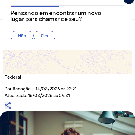
Pensando em encontrar um novo
QuintoAndar Guias - Inspiração e tudo o que você prec
lugar para chamar de seu?
Home
>
Como alugar
Não
Sim
Como declarar aluguel no Imposto de Renda
2026: um guia para locador e locatário
Inquilinos não precisam pagar nada e não recebem
restituição, mas é importante prestar contas à Receita
Federal
Por
Redação
- 14/03/2026 às 23:21
Atualizado: 16/03/2026 às 09:31