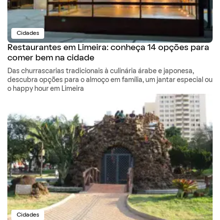
Cidades
Restaurantes em Limeira: conheça 14 opções para
comer bem na cidade
Das churrascarias tradicionais à culinária árabe e japonesa,
descubra opções para o almoço em família, um jantar especial ou
o happy hour em Limeira
Cidades