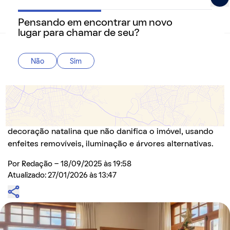
Pensando em encontrar um novo
QuintoAndar Guias - Inspiração e tudo o que você prec
lugar para chamar de seu?
Home
>
Decoração
Não
Sim
Como decorar sua casa de aluguel para o
Natal? Guia completo com 5 dicas fáceis
Transforme sua casa de aluguel neste Natal! Este guia
oferece 5 dicas práticas e criativas para uma
decoração natalina que não danifica o imóvel, usando
enfeites removíveis, iluminação e árvores alternativas.
Por
Redação
- 18/09/2025 às 19:58
Atualizado: 27/01/2026 às 13:47