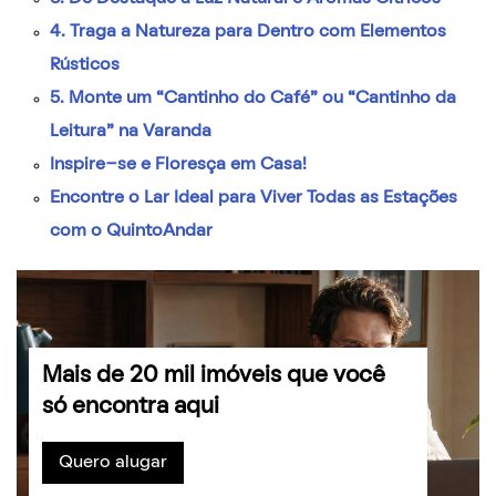
4. Traga a Natureza para Dentro com Elementos
Rústicos
5. Monte um “Cantinho do Café” ou “Cantinho da
Leitura” na Varanda
Inspire-se e Floresça em Casa!
Encontre o Lar Ideal para Viver Todas as Estações
com o QuintoAndar
Mais de 20 mil imóveis que você
só encontra aqui
Quero alugar