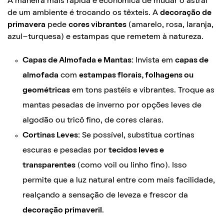
A maneira mais rápida e econômica de mudar o astral
de um ambiente é trocando os têxteis. A
decoração de
primavera
pede
cores vibrantes
(amarelo, rosa, laranja,
azul-turquesa) e estampas que remetem à natureza.
Capas de Almofada e Mantas:
Invista em
capas de
almofada
com
estampas florais, folhagens ou
geométricas
em tons pastéis e vibrantes. Troque as
mantas pesadas de inverno por opções leves de
algodão ou tricô fino, de cores claras.
Cortinas Leves:
Se possível, substitua cortinas
escuras e pesadas por
tecidos leves e
transparentes
(como voil ou linho fino). Isso
permite que a luz natural entre com mais facilidade,
realçando a sensação de leveza e frescor da
decoração primaveril
.