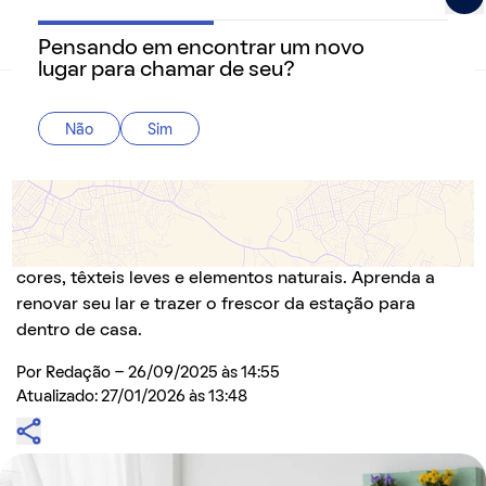
Pensando em encontrar um novo
QuintoAndar Guias - Inspiração e tudo o que você prec
lugar para chamar de seu?
Home
>
Decoração
Não
Sim
Decoração de Primavera: 5 Dicas Criativas
para Renovar sua Casa com Charme e Frescor
Este guia de decoração de primavera do QuintoAndar
traz 5 dicas criativas e acessíveis, focando em flores,
cores, têxteis leves e elementos naturais. Aprenda a
renovar seu lar e trazer o frescor da estação para
dentro de casa.
Por
Redação
- 26/09/2025 às 14:55
Atualizado: 27/01/2026 às 13:48