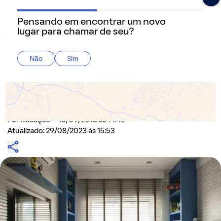
Pensando em encontrar um novo
QuintoAndar Guias - Inspiração e tudo o que você prec
lugar para chamar de seu?
Home
>
Decoração
Não
Sim
Seu quarto, seu canto, sua cara!
Até em espaços menores você consegue decorar e
deixar o ambiente com a sua personalidade
Por
Redação
- 16/09/2018 às 14:42
Atualizado: 29/08/2023 às 15:53