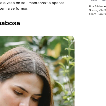
xe o vaso no sol, mantenha-o apenas
Rua Sílvio de
cem a se formar.
Sousa, Vila 
Clara, São P
babosa