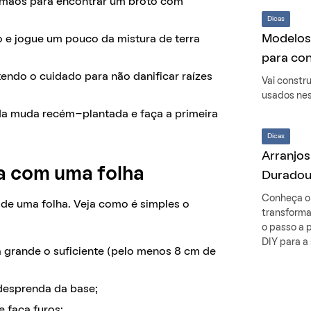
 mãos para encontrar um broto com
Dicas
Modelos 
 e jogue um pouco da mistura de terra
para con
tendo o cuidado para não danificar raízes
Vai constr
usados nes
 da muda recém-plantada e faça a primeira
Dicas
Arranjos
a com uma folha
Duradou
Conheça o 
de uma folha. Veja como é simples o
transforma
o passo a p
DIY para a
 grande o suficiente (pelo menos 8 cm de
desprenda da base;
 faça furos;