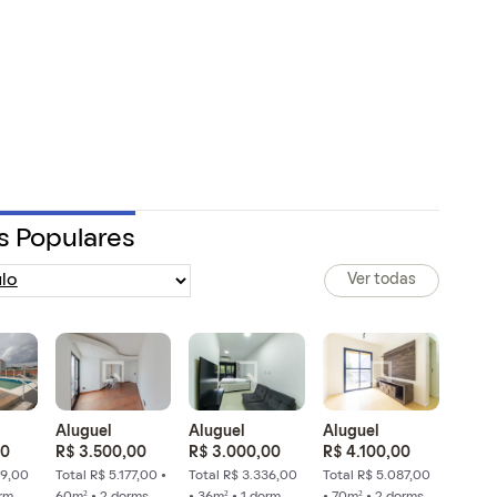
s Populares
Ver todas
Aluguel
Aluguel
Aluguel
00
R$ 3.500,00
R$ 3.000,00
R$ 4.100,00
79,00
Total R$ 5.177,00 •
Total R$ 3.336,00
Total R$ 5.087,00
orm
60m² • 2 dorms
• 36m² • 1 dorm
• 70m² • 2 dorms