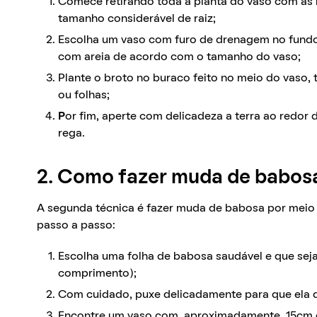
Comece retirando toda a planta do vaso com as
tamanho considerável de raiz;
Escolha um vaso com furo de drenagem no fundo
com areia de acordo com o tamanho do vaso;
Plante o broto no buraco feito no meio do vaso, 
ou folhas;
P
or fim, aperte com delicadeza a terra ao redor
rega.
2. Como fazer muda de babos
A segunda técnica é fazer muda de babosa por meio 
passo a passo:
Escolha uma folha de babosa saudável e que seja
comprimento);
Com cuidado, puxe delicadamente para que ela 
Encontre um vaso com, aproximadamente, 15cm e