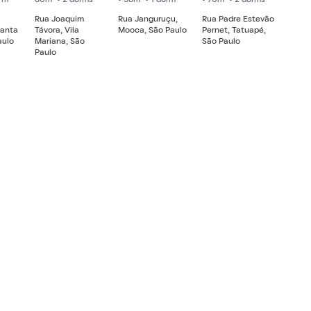
Rua Joaquim
Rua Janguruçu,
Rua Padre Estevão
Santa
Távora, Vila
Mooca, São Paulo
Pernet, Tatuapé,
aulo
Mariana, São
São Paulo
Paulo