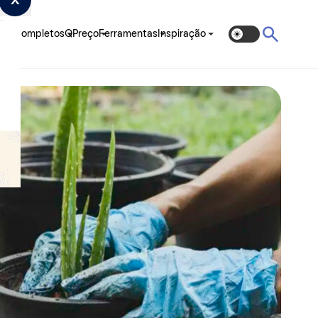
ias Completos
QPreço
Ferramentas
Inspiração