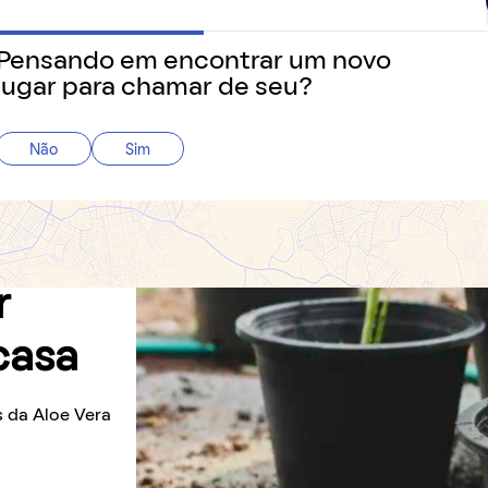
Dados & Índices
Guia de Cidades
Gu
Pensando em encontrar um novo
 precisa saber sobre o jeito mais fácil de alugar e morar.
lugar para chamar de seu?
Não
Sim
r
casa
s da Aloe Vera