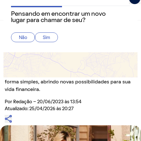
Pensando em encontrar um novo
QuintoAndar Guias - Inspiração e tudo o que você prec
lugar para chamar de seu?
Home
>
Dicas
Não
Sim
5 Dicas eficientes de como fazer renda extra:
Aumente seus ganhos financeiros com
segurança
Aprenda passo a passo como fazer renda extra de
forma simples, abrindo novas possibilidades para sua
vida financeira.
Por
Redação
- 20/06/2023 às 13:54
Atualizado: 25/04/2026 às 20:27