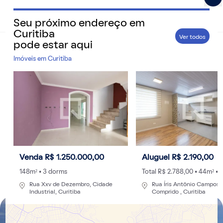
Seu próximo endereço em
QuintoAndar Guias - Inspiração e tudo o que você prec
Curitiba
Ver todos
pode estar aqui
Home
>
Cidades
Imóveis em
Curitiba
Veja 5 bairros bons e baratos para morar em
Curitiba [2025]
Dados recentes do Índice de Aluguel QuintoAndar
Imovelweb apontam algumas das regiões com o melhor
custo-benefício para morar na capital paranaense.
Confira!
Venda R$ 1.250.000,00
Aluguel R$ 2.190,00
Por
Redação
- 31/12/2023 às 18:48
Atualizado: 06/11/2025 às 15:43
148m² • 3 dorms
Total R$ 2.788,00 • 44m² • 
Rua Xxv de Dezembro, Cidade
Rua Íris Antônio Campos
Industrial, Curitiba
Comprido , Curitiba