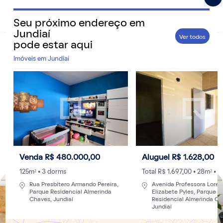
Seu próximo endereço em
QuintoAndar Guias - Inspiração e tudo o que você prec
Jundiaí
Ver todos
pode estar aqui
Home
>
Cidades
Imóveis em
Jundiaí
Veja como obter 2ª via e trocar a titularidade
da conta de gás em Jundiaí
A cidade do interior de São Paulo tem o serviço de gás
natural encanado prestado pela empresa Comgás
Por
Redação
- 01/08/2019 às 16:04
Atualizado: 25/09/2024 às 13:08
Venda R$ 480.000,00
Aluguel R$ 1.628,00
125m² • 3 dorms
Total R$ 1.697,00 • 28m² • 
Rua Presbítero Armando Pereira,
Avenida Professora Lore
Parque Residencial Almerinda
Elizabete Pyles, Parque
Chaves, Jundiaí
Residencial Almerinda Ch
Jundiaí