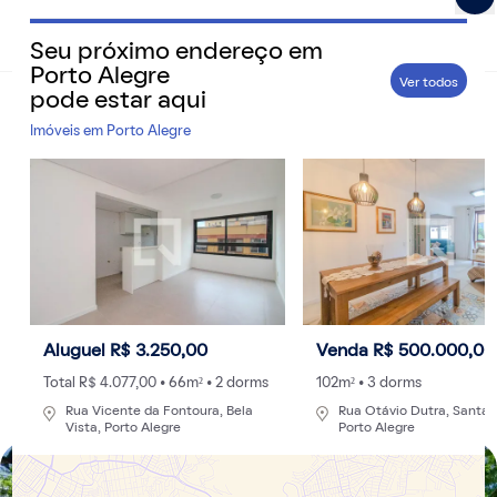
Seu próximo endereço em
QuintoAndar Guias - Inspiração e tudo o que você prec
Porto Alegre
Ver todos
pode estar aqui
Home
>
Cidades
Imóveis em
Porto Alegre
Faculdades em Porto Alegre: 8 instituições
bem avaliadas pelo MEC para estudar na
Capital Gaúcha
São diversas opções particulares ou públicas de
instituições de Ensino Superior que se destacam na
região oferecendo ensino de qualidade e moderno
Aluguel R$ 3.250,00
Venda R$ 500.000,00
Por
Redação
- 25/09/2023 às 23:55
Atualizado: 30/08/2024 às 14:40
Total R$ 4.077,00 • 66m² • 2 dorms
102m² • 3 dorms
Rua Vicente da Fontoura, Bela
Rua Otávio Dutra, Santa T
Vista, Porto Alegre
Porto Alegre