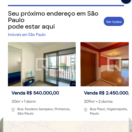
Seu próximo endereço em
São
QuintoAndar Guias - Inspiração e tudo o que você prec
Paulo
Ver todos
pode estar aqui
Home
>
Cidades
Imóveis em
São Paulo
Como está o trânsito em São Paulo: como
saber o que está acontecendo em tempo real
Verificar o trânsito da capital paulista em tempo real
ajuda a evitar engarrafamentos e reduz o tempo de
deslocamento de um ponto a outro. Veja como
consultar
Venda R$ 540.000,00
Venda R$ 2.450.000,
Por
Redação
- 27/05/2024 às 02:28
Atualizado: 30/08/2024 às 14:32
30m² • 1 dorm
209m² • 2 dorms
Rua Teodoro Sampaio, Pinheiros,
Rua Piauí, Higienópolis, S
São Paulo
Paulo