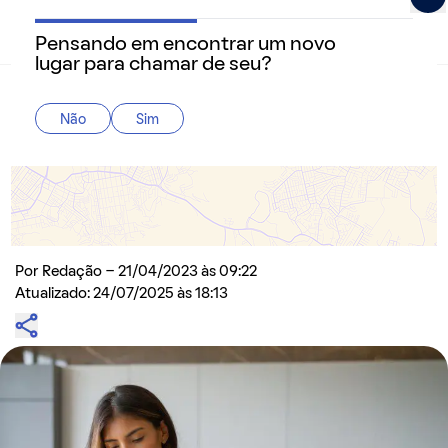
Pensando em encontrar um novo
QuintoAndar Guias - Inspiração e tudo o que você prec
lugar para chamar de seu?
Home
>
Como alugar
Não
Sim
Despesas ordinárias e extraordinárias: quais
os custos do proprietário e do inquilino?
Responsabilidade sobre gastos relativos ao condomínio
podem variar dependendo do objetivo da despesa
Por
Redação
- 21/04/2023 às 09:22
Atualizado: 24/07/2025 às 18:13