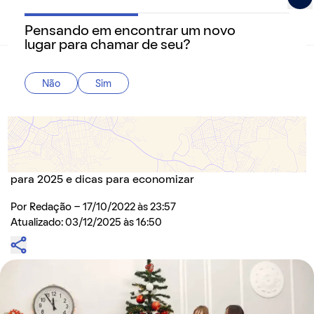
Pensando em encontrar um novo
QuintoAndar Guias - Inspiração e tudo o que você prec
lugar para chamar de seu?
Home
>
Decoração
Não
Sim
Decoração de Natal: 10 inspirações simples e
estilosas para transformar sua casa
Veja como criar uma decoração de Natal prática e
cheia de personalidade com ideias simples, tendências
para 2025 e dicas para economizar
Por
Redação
- 17/10/2022 às 23:57
Atualizado: 03/12/2025 às 16:50