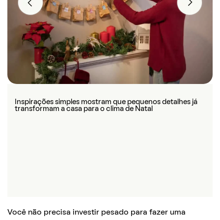
Previous
Next
Inspirações simples mostram que pequenos detalhes já
O importante é encontrar ideias que combinem com o
transformam a casa para o clima de Natal
estilo dos moradores da casa
Você não precisa investir pesado para fazer uma