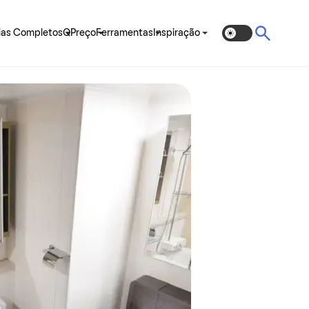
ias Completos
QPreço
Ferramentas
Inspiração