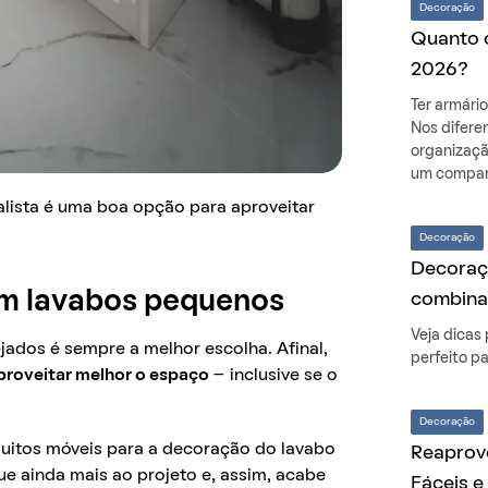
Decoração
Quanto 
2026?
Ter armário
Nos difere
organizaçã
um compara
lista é uma boa opção para aproveitar
Decoração
Decoraçã
 em lavabos pequenos
combina
Veja dicas
ados é sempre a melhor escolha. Afinal,
perfeito p
proveitar melhor o espaço
– inclusive se o
Decoração
muitos móveis para a decoração do lavabo
Reaprove
 ainda mais ao projeto e, assim, acabe
Fáceis e