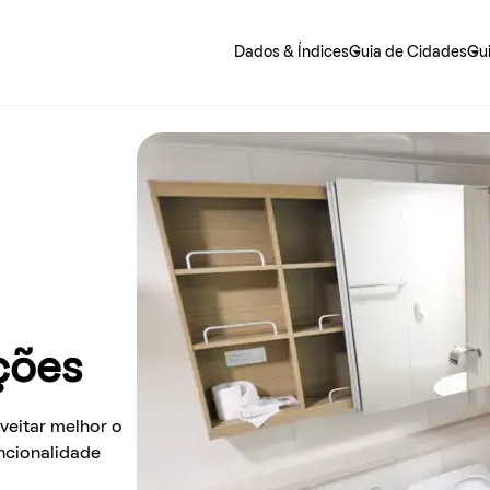
Dados & Índices
Guia de Cidades
Gu
 precisa saber sobre o jeito mais fácil de alugar e morar.
ções
eitar melhor o
ncionalidade