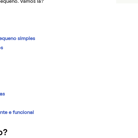
pequeno. Vamos lá?
pequeno simples
os
ras
te e funcional
o?