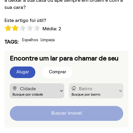
a deixar a sua casa ou apê sempre em ordem e com a
sua cara?
Este artigo foi útil?
Média:
2
Espelhos
Limpeza
TAGS:
Encontre um lar para chamar de seu
Alugar
Comprar
Buscar imóvel