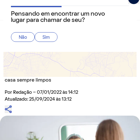
Pensando em encontrar um novo
QuintoAndar Guias - Inspiração e tudo o que você prec
lugar para chamar de seu?
Home
>
Dicas
Não
Sim
Como limpar espelho: dicas para você deixar
suas peças brilhando
Saiba o que fazer e, principalmente, o que não fazer
para aumentar a vida útil e manter os espelhos da sua
casa sempre limpos
Por
Redação
- 07/01/2022 às 14:12
Atualizado: 25/09/2024 às 13:12