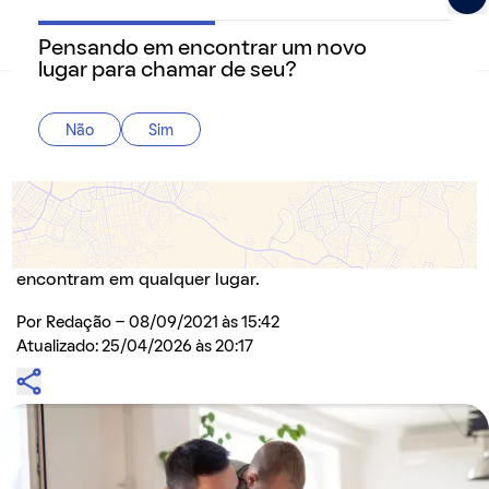
Pensando em encontrar um novo
QuintoAndar Guias - Inspiração e tudo o que você prec
lugar para chamar de seu?
Home
>
Dicas
Não
Sim
Casas em condomínio fechado, porque elas
estão caindo na preferência dos brasileiros
Propriedades estão em alta durante a pandemia e
oferecem comodidades que os inquilinos não
encontram em qualquer lugar.
Por
Redação
- 08/09/2021 às 15:42
Atualizado: 25/04/2026 às 20:17