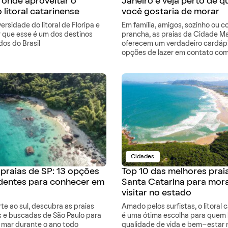
 onde aproveitar o
Janeiro e veja perto de q
 litoral catarinense
você gostaria de morar
versidade do litoral de Floripa e
Em família, amigos, sozinho ou 
 que esse é um dos destinos
prancha, as praias da Cidade Ma
dos do Brasil
oferecem um verdadeiro cardáp
opções de lazer em contato com
Cidades
praias de SP: 13 opções
Top 10 das melhores prai
dentes para conhecer em
Santa Catarina para mor
visitar no estado
orte ao sul, descubra as praias
Amado pelos surfistas, o litoral 
s e buscadas de São Paulo para
é uma ótima escolha para quem
o mar durante o ano todo
qualidade de vida e bem-estar