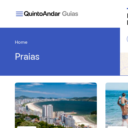
QuintoAndar Guias - Inspiração e tudo o que você
Home
Praias