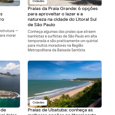
Cidades
:
Praias da Praia Grande: 6 opções
is
para aproveitar o lazer e a
iro
natureza na cidade do Litoral Sul
de São Paulo
estrutura —
Conheça algumas das praias que atraem
para morar
banhistas e surfistas de São Paulo em alta
temporada e são praticamente um quintal
para muitos moradores na Região
Metropolitana da Baixada Santista
Cidades
 de
Praias de Ubatuba: conheça as