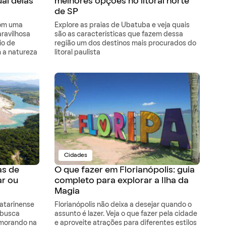
ual delas
melhores opções no litoral norte
de SP
com uma
Explore as praias de Ubatuba e veja quais
ravilhosa
são as características que fazem dessa
io de
região um dos destinos mais procurados do
 a natureza
litoral paulista
Cidades
as de
O que fazer em Florianópolis: guia
ar ou
completo para explorar a Ilha da
Magia
catarinense
Florianópolis não deixa a desejar quando o
 busca
assunto é lazer. Veja o que fazer pela cidade
 morando na
e aproveite atrações para diferentes estilos