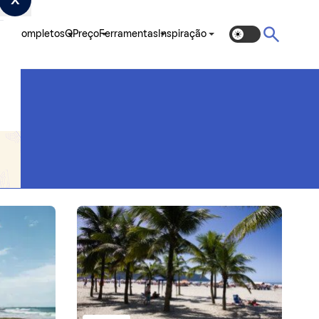
ias Completos
QPreço
Ferramentas
Inspiração