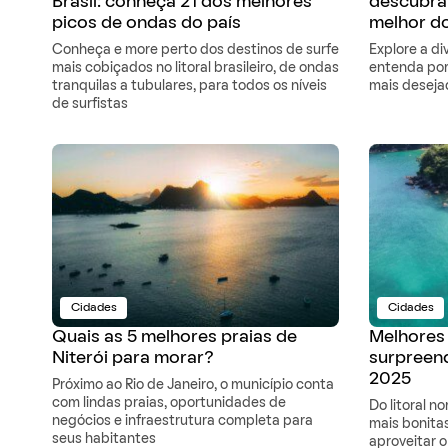
Brasil: conheça 21 dos melhores
descubra
picos de ondas do país
melhor do
Conheça e more perto dos destinos de surfe
Explore a di
mais cobiçados no litoral brasileiro, de ondas
entenda por
tranquilas a tubulares, para todos os níveis
mais deseja
de surfistas
Cidades
Cidades
Quais as 5 melhores praias de
Melhores 
Niterói para morar?
surpreen
2025
Próximo ao Rio de Janeiro, o município conta
com lindas praias, oportunidades de
Do litoral n
negócios e infraestrutura completa para
mais bonita
seus habitantes
aproveitar 