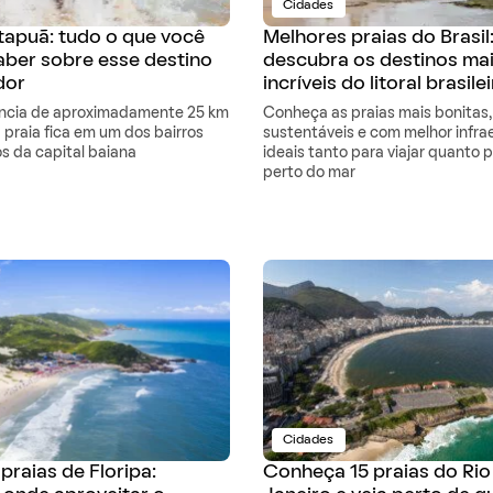
Cidades
Itapuã: tudo o que você
Melhores praias do Brasil
aber sobre esse destino
descubra os destinos ma
dor
incríveis do litoral brasile
ância de aproximadamente 25 km
Conheça as praias mais bonitas,
 praia fica em um dos bairros
sustentáveis e com melhor infra
s da capital baiana
ideais tanto para viajar quanto 
perto do mar
Cidades
praias de Floripa:
Conheça 15 praias do Rio