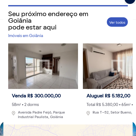
Seu próximo endereço em
QuintoAndar Guias - Inspiração e tudo o que você prec
Goiânia
Ver todos
pode estar aqui
Home
>
Cidades
Imóveis em
Goiânia
Bairros de Goiânia: áreas verdes e boa
infraestrutura proporcionam qualidade de
vida na cidade
Listamos cinco diferentes localidades da cidade que
atendem estilos de vida dos mais cosmopolitas aos
mais sossegados
Venda R$ 300.000,00
Aluguel R$ 5.182,00
Por
Redação
- 12/09/2024 às 18:21
Atualizado: 09/03/2026 às 22:57
58m² • 2 dorms
Total R$ 5.380,00 • 65m² • 
Avenida Padre Feijó, Parque
Rua T-52, Setor Bueno, G
Industrial Paulista, Goiânia