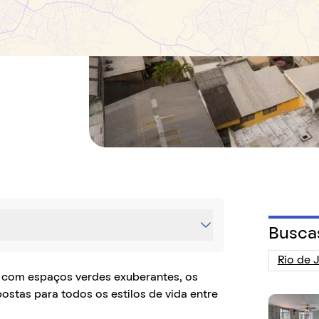
a da região
s tranquilas,
res nas
Busca
s com espaços verdes exuberantes, os
stas para todos os estilos de vida entre