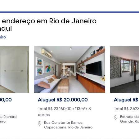
Dados & Índices
Guia de Cidades
Gu
o endereço em
Rio de Janeiro
 precisa saber sobre o jeito mais fácil de alugar e morar.
aqui
eiro
a
00,00
Aluguel R$ 20.000,00
Aluguel R$
utos
Total R$ 23.160,00 • 113m² • 3
Total R$ 2.52
dorms
o Richard,
Estrada d
eiro
Grande, Ri
Rua Constante Ramos,
Copacabana, Rio de Janeiro