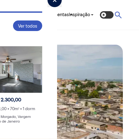
ias Completos
QPreço
Ferramentas
Inspiração
Ver todos
 2.300,00
3,00 • 70m² • 1 dorm
o Morgado, Vargem
o de Janeiro