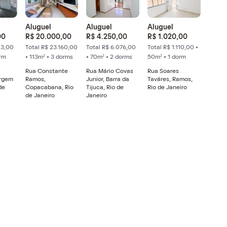
Aluguel
Aluguel
Aluguel
00
R$ 20.000,00
R$ 4.250,00
R$ 1.020,00
23,00
Total R$ 23.160,00
Total R$ 6.076,00
Total R$ 1.110,00 •
orm
• 113m² • 3 dorms
• 70m² • 2 dorms
50m² • 1 dorm
Rua Constante
Rua Mário Covas
Rua Soares
rgem
Ramos,
Junior, Barra da
Taváres, Ramos,
de
Copacabana, Rio
Tijuca, Rio de
Rio de Janeiro
de Janeiro
Janeiro