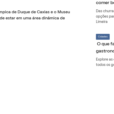
comer b
Das churras
límpica de Duque de Caxias e o Museu
opções par
 de estar em uma área dinâmica de
Limeira
Cidades
O que fa
gastron
Explore as
todos os g