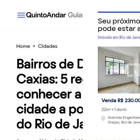
Seu próxim
QuintoAndar Guias - Inspiração e tudo o que você
pode estar 
Imóveis em
Rio de Jan
Home
>
Cidades
Bairros de Duque de
Caxias: 5 regiões par
conhecer a dinâmica
Venda R$ 230.0
cidade a poucos min
22m² • 1 dorm
Avenida Engenheir
do Rio de Janeiro
Grajaú, Rio de Jan