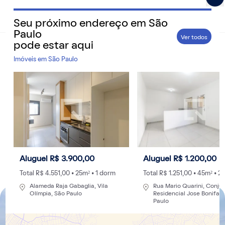
Seu próximo endereço em
São
QuintoAndar Guias - Inspiração e tudo o que você prec
Paulo
Ver todos
pode estar aqui
Home
>
Cidades
Imóveis em
São Paulo
Descubra o ranking dos 10 bairros mais
seguros de SP para viver com tranquilidade
Veja como vivem os moradores dos bairros mais
seguros de SP e quais fatores tornam essas regiões
referências em qualidade de vida neste guia completo
Por
Redação
- 19/07/2021 às 12:28
Aluguel R$ 3.900,00
Aluguel R$ 1.200,00
Atualizado: 11/02/2026 às 19:42
Total R$ 4.551,00 • 25m² • 1 dorm
Total R$ 1.251,00 • 45m² • 2
Alameda Raja Gabaglia, Vila
Rua Mario Quarini, Conju
Olímpia, São Paulo
Residencial Jose Bonifaci
Paulo