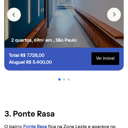
2 quartos, 69m² em , São Paulo
Total R$ 7.728,00
Ver imóvel
Aluguel R$ 5.400,00
3. Ponte Rasa
O bairro
Ponte Rasa
fica na Zona Leste e aparece no