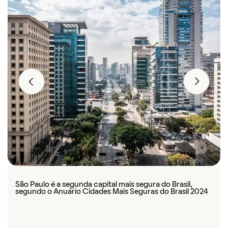
Previous
Next
Localizado na Zona Sul, Moema tem policiamento
Se além da segurança você procura boa mobilidade e
São Paulo é a segunda capital mais segura do Brasil,
constante e bons índices de segurança pública
proximidade com comércios e serviços, vale considerar
segundo o Anuário Cidades Mais Seguras do Brasil 2024
os imóveis na Vila Mariana