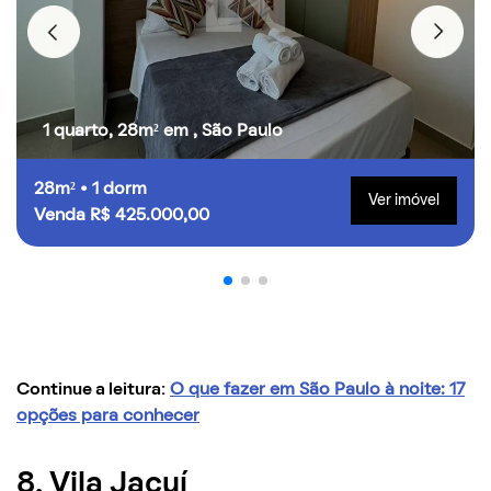
1 quarto, 28m² em , São Paulo
28m² • 1 dorm
Ver imóvel
Venda R$ 425.000,00
Continue a leitura:
O que fazer em São Paulo à noite: 17
opções para conhecer
8. Vila Jacuí