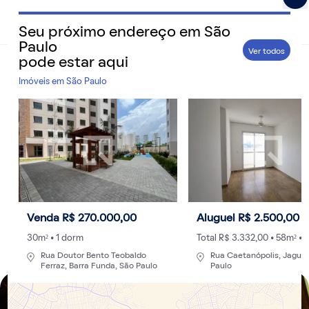
Seu próximo endereço em
São
QuintoAndar Guias - Inspiração e tudo o que você prec
Paulo
Ver todos
pode estar aqui
Home
>
Cidades
Imóveis em
São Paulo
Bar de rock em São Paulo: 8 lugares para curtir
o som na capital
De porões underground a pubs temáticos, descubra
onde os bares de rock ganham vida na cidade com
cardápios exclusivos, tributos épicos e a energia que só
São Paulo oferece.
Venda R$ 270.000,00
Aluguel R$ 2.500,00
Por
Redação
- 18/06/2025 às 12:34
Atualizado: 11/02/2026 às 17:58
30m² • 1 dorm
Total R$ 3.332,00 • 58m² • 
Rua Doutor Bento Teobaldo
Rua Caetanópolis, Jaguar
Ferraz, Barra Funda, São Paulo
Paulo