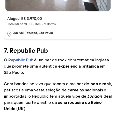
Aluguel R$ 3.970,00
Total R$ 5.178,00 • 75m² • 2 dorms
Rua Ivaí, Tatuapé, São Paulo
7. Republic Pub
O
Republic Pub
é um bar de rock com temática inglesa
que promete uma autêntica
experiência britânica
em
São Paulo.
Com bandas ao vivo que tocam o melhor do
pop
e
rock
,
petiscos e uma vasta seleção de
cervejas nacionais
e
importadas
, o Republic tem aquela vibe de
London
ideal
para quem curte o estilo da
cena roqueira do Reino
Unido (UK)
.