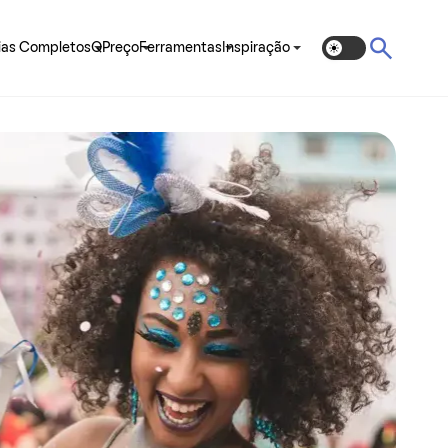
ias Completos
QPreço
Ferramentas
Inspiração