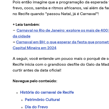
Pois então imagine que a programação da esperada
frevo, coco, samba e ritmos africanos, vai além da f
no Recife quando “passou Natal, já é Carnaval”!
+ Leia também:
–
Carnaval no Rio de Janeiro: explore os mais de 400 
da cidade
–
Carnaval em BH: o que esperar da festa que promete
Capital Mineira em 2024
A seguir, você entende um pouco mais o porquê de ser
Recife inicia com o grandioso desfile do Galo da Ma
curtir antes da data oficial!
Navegue pelo conteúdo:
História do carnaval de Recife
Patrimônio Cultural
Dia do Frevo