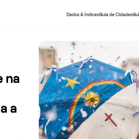
Dados & Índices
Guia de Cidades
Gu
 precisa saber sobre o jeito mais fácil de alugar e morar.
e na
a a