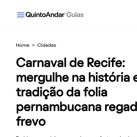
QuintoAndar Guias - Inspiração e tudo o que você
Home
>
Cidades
Carnaval de Recife:
mergulhe na história 
tradição da folia
pernambucana regad
frevo