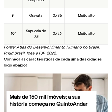
Leopoldo
9°
Gravataí
0.736
Muito alto
Sapucaia do
10°
0.726
Muito alto
Sul
Fonte: Atlas do Desenvolvimento Humano no Brasil.
Pnud Brasil, Ipea e FJP, 2022.
Conheça as características de cada uma das cidades
logo abaixo!
Mais de 150 mil imóveis; a sua
história começa no QuintoAndar