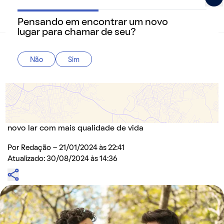
Pensando em encontrar um novo
QuintoAndar Guias - Inspiração e tudo o que você prec
lugar para chamar de seu?
Home
>
Cidades
Não
Sim
Veja o ranking das cidades mais seguras do
Rio Grande do Sul
Confira os índices de segurança dos municípios do
estado e descubra alguns locais para investir em um
novo lar com mais qualidade de vida
Por
Redação
- 21/01/2024 às 22:41
Atualizado: 30/08/2024 às 14:36