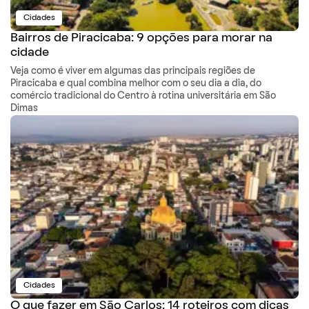
Cidades
Bairros de Piracicaba: 9 opções para morar na
cidade
Veja como é viver em algumas das principais regiões de
Piracicaba e qual combina melhor com o seu dia a dia, do
comércio tradicional do Centro à rotina universitária em São
Dimas
Cidades
O que fazer em São Carlos: 14 roteiros com dicas