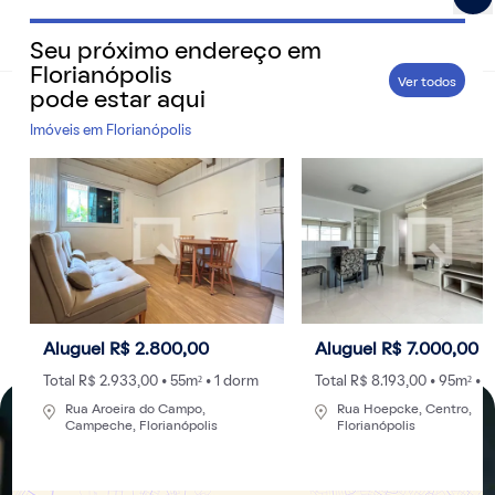
Seu próximo endereço em
QuintoAndar Guias - Inspiração e tudo o que você prec
Florianópolis
Ver todos
pode estar aqui
Home
>
Cidades
Imóveis em
Florianópolis
Saiba como trocar a titularidade e pedir 2ª via
da conta de luz em Florianópolis
A empresa fornecedora de energia elétrica que
abastece a capital de Santa Catarina é a Celesc
Por
Redação
- 03/07/2020 às 13:54
Atualizado: 30/08/2024 às 15:30
Aluguel R$ 2.800,00
Aluguel R$ 7.000,00
Total R$ 2.933,00 • 55m² • 1 dorm
Total R$ 8.193,00 • 95m² • 
Rua Aroeira do Campo,
Rua Hoepcke, Centro,
Campeche, Florianópolis
Florianópolis