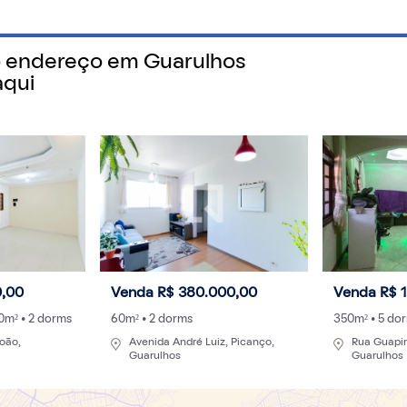
Dados & Índices
Guia de Cidades
Gu
o endereço em
Guarulhos
 precisa saber sobre o jeito mais fácil de alugar e morar.
aqui
vida
le a
e
0,00
Venda R$ 380.000,00
Venda R$ 1
90m² • 2 dorms
60m² • 2 dorms
350m² • 5 do
oão,
Avenida André Luiz, Picanço,
Rua Guapir
arulhos se
Guarulhos
Guarulhos
 impulsionar a
morar na região