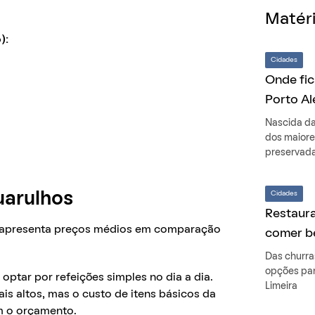
Matéri
):
Cidades
Onde fic
Porto Al
Nascida da
dos maiore
preservada
Cidades
uarulhos
Restaura
apresenta preços médios em comparação
comer b
Das churras
opções par
optar por refeições simples no dia a dia.
Limeira
s altos, mas o custo de itens básicos da
em o orçamento.