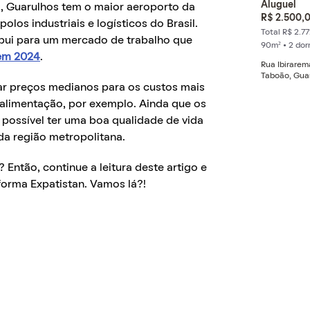
Aluguel
a, Guarulhos tem o maior aeroporto da
R$ 2.500,
los industriais e logísticos do Brasil.
Total R$ 2.77
ribui para um mercado de trabalho que
90m² • 2 do
em 2024
.
Rua Ibirarem
Taboão, Gua
ar preços medianos para os custos mais
e alimentação, por exemplo. Ainda que os
é possível ter uma boa qualidade de vida
a região metropolitana.
Então, continue a leitura deste artigo e
orma Expatistan. Vamos lá?!