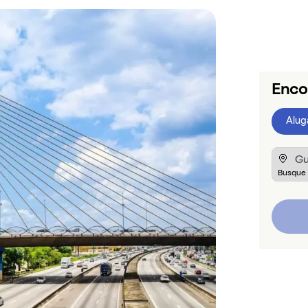
Enco
Alug