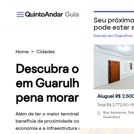
Seu próxim
QuintoAndar Guias - Inspiração e tudo o que você
pode estar 
Imóveis em
Guarulhos
Home
>
Cidades
Descubra o custo de 
em Guarulhos e se va
pena morar na cidad
Aluguel R$ 2.50
Total R$ 2.772,00 • 
Rua Ibirarema, Tab
Além de ter o maior terminal de cargas do Brasil, Gu
Guarulhos
beneficia da proximidade com a capital paulista para
economia e a infraestrutura da cidade. Veja como é 