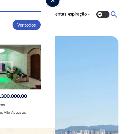
ias Completos
QPreço
Ferramentas
Inspiração
Ver todos
.300.000,00
rms
a, Vila Augusta,