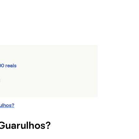
0 reais
l
ulhos?
 Guarulhos?