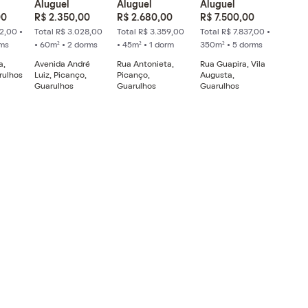
Aluguel
Aluguel
Aluguel
00
R$ 2.350,00
R$ 2.680,00
R$ 7.500,00
2,00 •
Total R$ 3.028,00
Total R$ 3.359,00
Total R$ 7.837,00 •
rms
• 60m² • 2 dorms
• 45m² • 1 dorm
350m² • 5 dorms
a,
Avenida André
Rua Antonieta,
Rua Guapira, Vila
rulhos
Luiz, Picanço,
Picanço,
Augusta,
Guarulhos
Guarulhos
Guarulhos