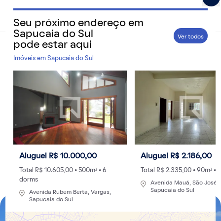
Seu próximo endereço em
QuintoAndar Guias - Inspiração e tudo o que você prec
Sapucaia do Sul
Ver todos
pode estar aqui
Home
>
Cidades
Imóveis em
Sapucaia do Sul
Onde fica Sapucaia do Sul? Conheça a cidade
da Grande Porto Alegre
Localizada a cerca de 20 Km da Capital Gaúcha, a
cidade se destaca pelo Parque Zoológico, pela forte
vocação industrial e por uma localização estratégica no
coração do Vale dos Sinos
Aluguel R$ 10.000,00
Aluguel R$ 2.186,00
Por
Redação
- 27/05/2026 às 23:03
Atualizado: 29/05/2026 às 08:15
Total R$ 10.605,00 • 500m² • 6
Total R$ 2.335,00 • 90m² • 
dorms
Avenida Mauá, São José,
Sapucaia do Sul
Avenida Rubem Berta, Vargas,
Sapucaia do Sul