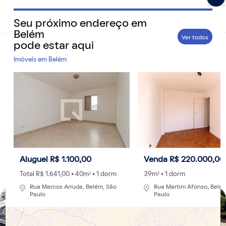
Seu próximo endereço em
QuintoAndar Guias - Inspiração e tudo o que você prec
Belém
Ver todos
pode estar aqui
Home
>
Cidades
Imóveis em
Belém
Parques em Belém: conheça as opções de
lazer ao ar livre na cidade
Veja quais os 5 principais parques para aproveitar os
dias ensolarados com a família e os amigos na capital
Paraense.
Por
Redação
- 06/02/2023 às 16:06
Aluguel R$ 1.100,00
Venda R$ 220.000,00
Atualizado: 30/08/2024 às 15:00
Total R$ 1.641,00 • 40m² • 1 dorm
39m² • 1 dorm
Rua Marcos Arruda, Belém, São
Rua Martim Afonso, Belé
Paulo
Paulo