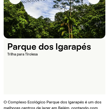
Previous
Next
Parque dos Igarapés
Piscina infantil do parque
Trilha para tirolesa
Vista do lago do parque
Trilha para Tirolesa
O Complexo Ecológico Parque dos Igarapés é um dos
melhores centros de lazer em Belém, contando com