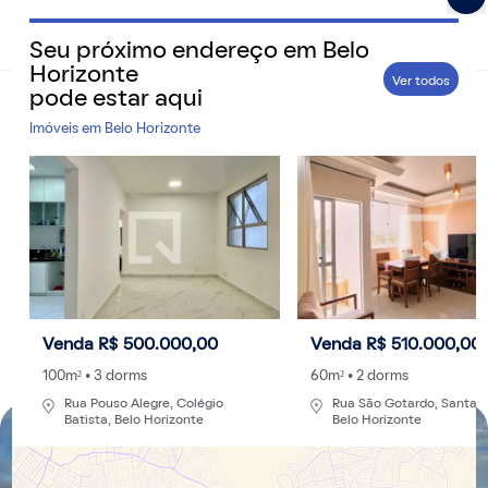
Seu próximo endereço em
Belo
QuintoAndar Guias - Inspiração e tudo o que você prec
Horizonte
Ver todos
pode estar aqui
Home
>
Cidades
Imóveis em
Belo Horizonte
Ranking do PIB das cidades de Minas Gerais:
os 5 municípios mais ricos do estado
Descubra quais são as melhores regiões para morar em
Minas Gerais de acordo com dados do Produto Interno
Bruto
Por
Redação
- 12/07/2024 às 10:52
Venda R$ 500.000,00
Venda R$ 510.000,00
Atualizado: 30/08/2024 às 11:48
100m² • 3 dorms
60m² • 2 dorms
Rua Pouso Alegre, Colégio
Rua São Gotardo, Santa T
Batista, Belo Horizonte
Belo Horizonte