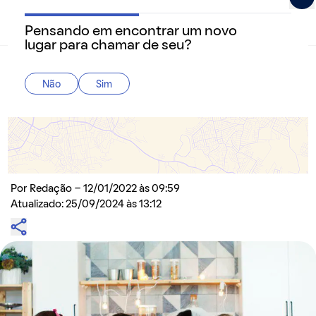
Pensando em encontrar um novo
QuintoAndar Guias - Inspiração e tudo o que você prec
lugar para chamar de seu?
Home
>
Decoração
Não
Sim
10 ideias de decoração para chá de panela
Apostar na criatividade e no reuso de vários objetos da
sua própria casa pode ser uma ótima opção para deixar
o chá de panela ainda mais especial
Por
Redação
- 12/01/2022 às 09:59
Atualizado: 25/09/2024 às 13:12