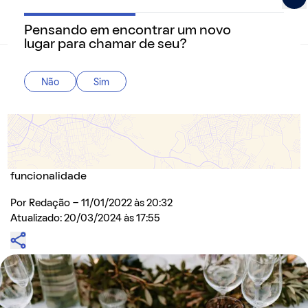
Pensando em encontrar um novo
QuintoAndar Guias - Inspiração e tudo o que você prec
lugar para chamar de seu?
Home
>
Decoração
Não
Sim
Mesa posta: veja como transformar as
refeições em momentos inesquecíveis
Surpreenda seus convidados com nossas dicas e
inspirações para decorar a mesa com charme, estilo e
funcionalidade
Por
Redação
- 11/01/2022 às 20:32
Atualizado: 20/03/2024 às 17:55