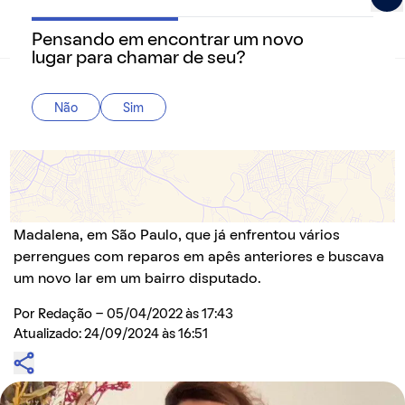
Pensando em encontrar um novo
QuintoAndar Guias - Inspiração e tudo o que você prec
lugar para chamar de seu?
Home
>
Especiais
Não
Sim
Portas Abertas: Juliana, inquilina na Vila
Madalena, conta como é concorrido
encontrar um imóvel na região
Conheça a história de Juliana, moradora da Vila
Madalena, em São Paulo, que já enfrentou vários
perrengues com reparos em apês anteriores e buscava
um novo lar em um bairro disputado.
Por
Redação
- 05/04/2022 às 17:43
Atualizado: 24/09/2024 às 16:51