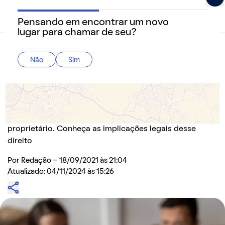
Pensando em encontrar um novo
QuintoAndar Guias - Inspiração e tudo o que você prec
lugar para chamar de seu?
Home
>
Manual imobiliário
Não
Sim
Usufruto de imóvel: o que é, quais são os tipos
e como declarar
O usufruto de imóvel permite a uma pessoa utilizar e
tirar proveito de um bem, mesmo sem ser o
proprietário. Conheça as implicações legais desse
direito
Por
Redação
- 18/09/2021 às 21:04
Atualizado: 04/11/2024 às 15:26