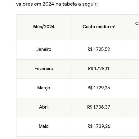
valores em 2024 na tabela a seguir:
C
Mês/2024
Custo médio m²
Janeiro
R$ 1.725,52
Fevereiro
R$ 1.728,11
Março
R$ 1.729,25
Abril
R$ 1.736,37
Maio
R$ 1.739,26