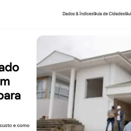
Dados & Índices
Guia de Cidades
Gu
 precisa saber sobre o jeito mais fácil de alugar e morar.
rado
em
para
o custo e como