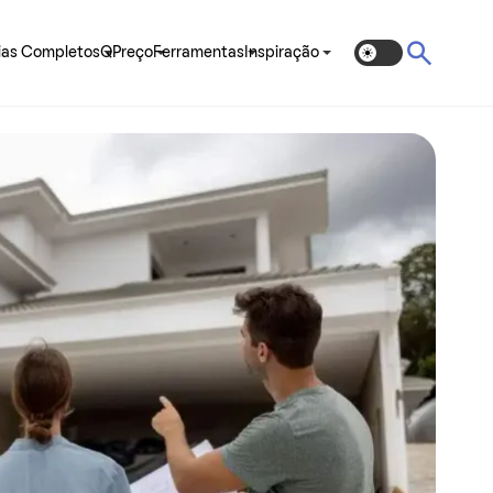
ias Completos
QPreço
Ferramentas
Inspiração