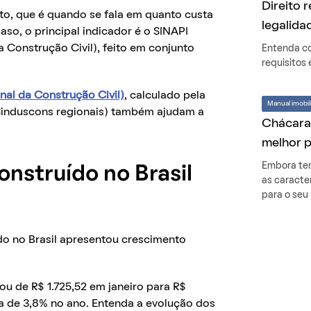
Direito 
to, que é quando se fala em quanto custa
legalida
so, o principal indicador é o SINAPI
 Construção Civil), feito em conjunto
Entenda co
requisitos
nal da Construção Civil)
, calculado pela
Manual imobili
 Sinduscons regionais) também ajudam a
Chácara 
melhor 
Embora ten
onstruído no Brasil
as caracte
para o seu 
o no Brasil apresentou crescimento
u de R$ 1.725,52 em janeiro para R$
a de 3,8% no ano. Entenda a evolução dos