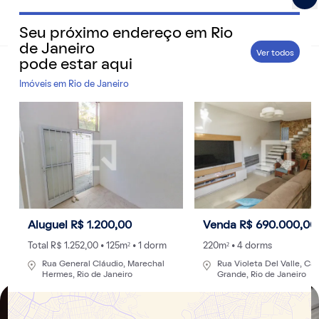
Seu próximo endereço em
Rio
QuintoAndar Guias - Inspiração e tudo o que você prec
de Janeiro
Ver todos
pode estar aqui
Home
>
Cidades
Imóveis em
Rio de Janeiro
Estação Maracanã: conheça o ponto de trem
e metrô a poucos metros do estádio e da
UERJ
Descubra como a estação intermodal, que atende o
MetrôRio e a Supervia, oferece fácil acesso a diversas
regiões da cidade
Aluguel R$ 1.200,00
Venda R$ 690.000,00
Por
Redação
- 29/10/2024 às 23:39
Atualizado: 30/10/2024 às 14:22
Total R$ 1.252,00 • 125m² • 1 dorm
220m² • 4 dorms
Rua General Cláudio, Marechal
Rua Violeta Del Valle, C
Hermes, Rio de Janeiro
Grande, Rio de Janeiro