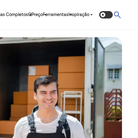
ias Completos
QPreço
Ferramentas
Inspiração