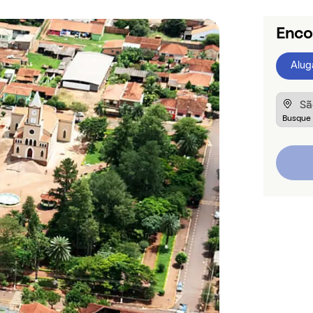
Enco
Alug