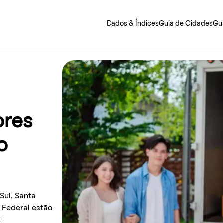
Dados & Índices
Guia de Cidades
Gu
 precisa saber sobre o jeito mais fácil de alugar e morar.
ores
o
Sul, Santa
o Federal estão
!