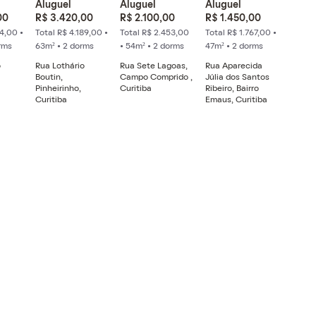
Aluguel
Aluguel
Aluguel
00
R$ 3.420,00
R$ 2.100,00
R$ 1.450,00
4,00 •
Total R$ 4.189,00 •
Total R$ 2.453,00
Total R$ 1.767,00 •
rms
63m² • 2 dorms
• 54m² • 2 dorms
47m² • 2 dorms
o
Rua Lothário
Rua Sete Lagoas,
Rua Aparecida
Boutin,
Campo Comprido ,
Júlia dos Santos
Pinheirinho,
Curitiba
Ribeiro, Bairro
Curitiba
Emaus, Curitiba