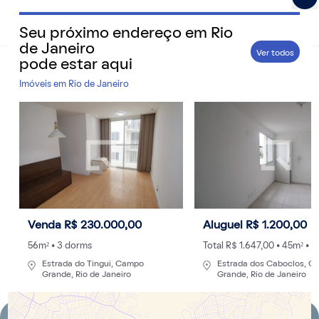
Seu próximo endereço em
Rio
QuintoAndar Guias - Inspiração e tudo o que você prec
de Janeiro
Ver todos
pode estar aqui
Home
>
Cidades
Imóveis em
Rio de Janeiro
Mirantes no Rio de Janeiro: saiba onde
apreciar as melhores vistas da Cidade
Maravilhosa
Conheça mirantes pagos, gratuitos e restaurantes com
vistas no Rio de Janeiro para curtir o pôr do sol, tirar
fotos incríveis e admirar as paisagens que são cenários
de cinema
Venda R$ 230.000,00
Aluguel R$ 1.200,00
56m² • 3 dorms
Total R$ 1.647,00 • 45m² • 
Por
Redação
- 14/07/2025 às 23:51
Atualizado: 23/09/2025 às 14:23
Estrada do Tingui, Campo
Estrada dos Caboclos, 
Grande, Rio de Janeiro
Grande, Rio de Janeiro