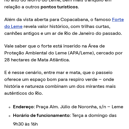
no alto do Morro do Leme, bem mais tranquilo em
relação a outros
pontos turísticos
.
Além da vista aberta para Copacabana, o famoso
Forte
do Leme
revela valor histórico, com trilhas curtas,
canhões antigos e um ar de Rio de Janeiro do passado.
Vale saber que o forte está inserido na Área de
Proteção Ambiental do Leme (APA/Leme), cercado por
28 hectares de Mata Atlântica.
E é nesse cenário, entre mar e mata, que o passeio
oferece um espaço bom para respiro verde – onde
história e natureza combinam um dos mirantes mais
autênticos do Rio.
Endereço
: Praça Alm. Júlio de Noronha, s/n – Leme
Horário de funcionamento
: Terça a domingo das
9h30 às 16h