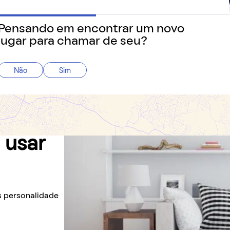
Dados & Índices
Guia de Cidades
Gu
Pensando em encontrar um novo
 precisa saber sobre o jeito mais fácil de alugar e morar.
lugar para chamar de seu?
Não
Sim
 usar
is personalidade