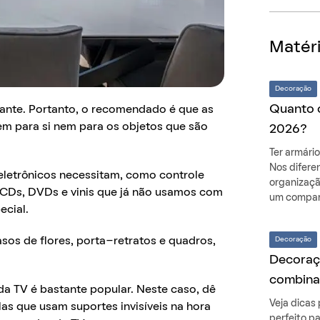
Matéri
Decoração
Quanto 
tante. Portanto, o recomendado é que as
em para si nem para os objetos que são
2026?
Ter armário
Nos difere
eletrônicos necessitam, como controle
organizaçã
CDs, DVDs e vinis que já não usamos com
um compara
ecial.
Decoração
vasos de flores, porta-retratos e quadros,
Decoraçã
combina
da TV é bastante popular. Neste caso, dê
Veja dicas
as que usam suportes invisíveis na hora
perfeito p