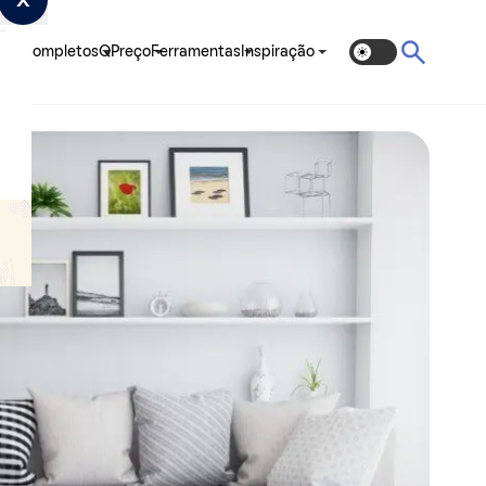
ias Completos
QPreço
Ferramentas
Inspiração