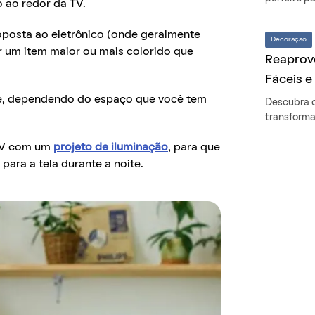
o ao redor da TV.
oposta ao eletrônico (onde geralmente
Decoração
ar um item maior ou mais colorido que
Reaprove
Fáceis e
te, dependendo do espaço que você tem
Descubra 
transforma
 TV com um
projeto de iluminação
, para que
para a tela durante a noite.