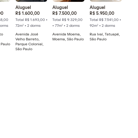
Aluguel
Aluguel
Aluguel
00
R$ 1.600,00
R$ 7.500,00
R$ 5.950,00
68,00
Total R$ 1.693,00 •
Total R$ 9.329,00
Total R$ 7.541,00 •
dorms
72m² • 2 dorms
• 77m² • 2 dorms
92m² • 2 dorms
to
Avenida José
Avenida Moema,
Rua Ivaí, Tatuapé,
Velho Barreto,
Moema, São Paulo
São Paulo
 Paulo
Parque Colonial,
São Paulo