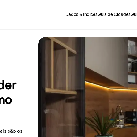
Dados & Índices
Guia de Cidades
Gu
 precisa saber sobre o jeito mais fácil de alugar e morar.
der
omo
ais são os