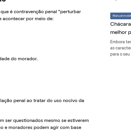
 que é contravenção penal “perturbar
Manual imobili
e acontecer por meio de:
Chácara 
melhor 
Embora ten
as caracte
para o seu 
idade do morador.
slação penal ao tratar do uso nocivo da
dem ser questionados mesmo se estiverem
ico e moradores podem agir com base