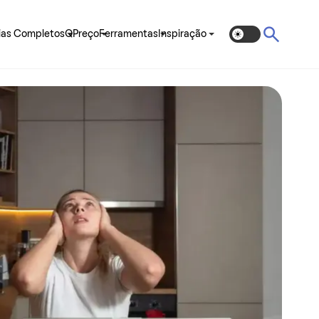
ias Completos
QPreço
Ferramentas
Inspiração