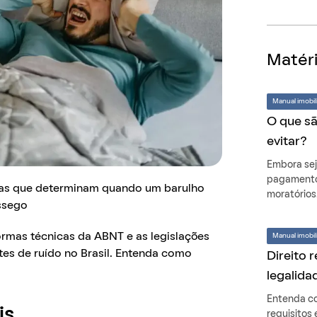
Matéri
Manual imobili
O que sã
evitar?
Embora sej
pagamento 
gras que determinam quando um barulho
moratórios
ossego
ormas técnicas da ABNT e as legislações
Manual imobili
ites de ruído no Brasil. Entenda como
Direito 
legalida
Entenda co
is
requisitos