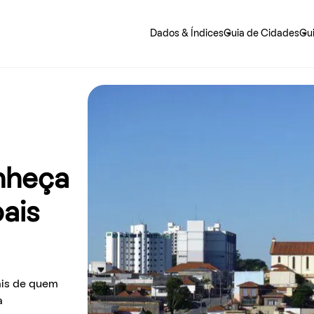
Dados & Índices
Guia de Cidades
Gu
 precisa saber sobre o jeito mais fácil de alugar e morar.
nheça
pais
ais de quem
a