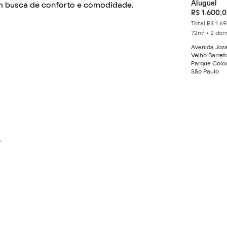
Aluguel
m busca de conforto e comodidade.
R$ 1.600,
Total R$ 1.69
72m² • 2 dor
Avenida Jos
Velho Barret
Parque Colon
São Paulo
P