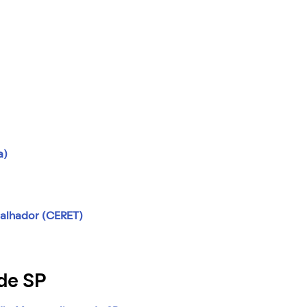
a)
balhador (CERET)
de SP