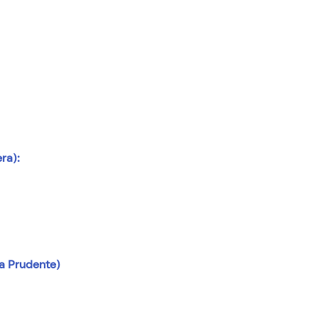
era):
la Prudente)