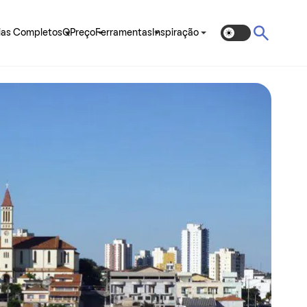
ias Completos
QPreço
Ferramentas
Inspiração