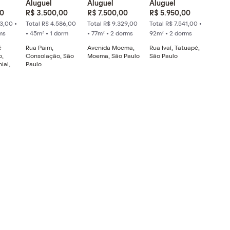
Aluguel
Aluguel
Aluguel
00
R$ 3.500,00
R$ 7.500,00
R$ 5.950,00
3,00 •
Total R$ 4.586,00
Total R$ 9.329,00
Total R$ 7.541,00 •
ms
• 45m² • 1 dorm
• 77m² • 2 dorms
92m² • 2 dorms
é
Rua Paim,
Avenida Moema,
Rua Ivaí, Tatuapé,
o,
Consolação, São
Moema, São Paulo
São Paulo
ial,
Paulo